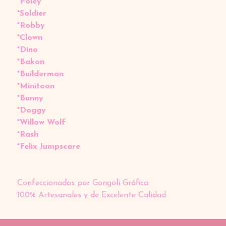
*Poley
*Soldier
*Robby
*Clown
*Dino
*Bakon
*Builderman
*Minitoon
*Bunny
*Doggy
*Willow Wolf
*Rash
*Felix Jumpscare
Confeccionados por Gongoli Gráfica
100% Artesanales y de Excelente Calidad