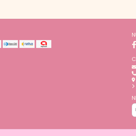
N
C
N