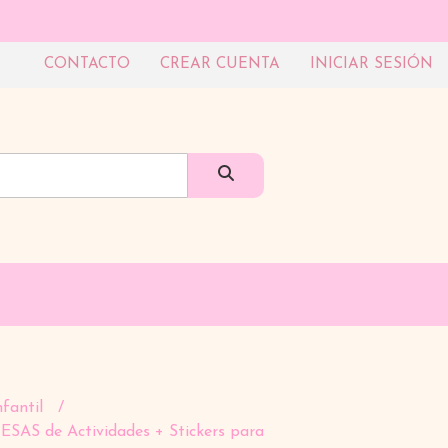
CONTACTO
CREAR CUENTA
INICIAR SESIÓN
nfantil
SAS de Actividades + Stickers para