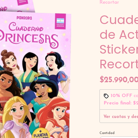
Recortar
Cuade
de Act
Sticke
Recor
$25.990,0
10% OFF
c
Precio final:
$2
Ver cuotas y de
Cantidad