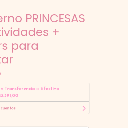
rno PRINCESAS
ividades +
rs para
tar
0
on
Transferencia
o
Efectivo
3.391,00
scuentos