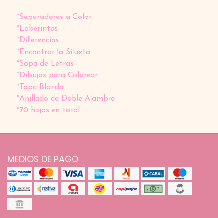
*Separadores a Color
*Laberintos
*Diferencias
*Encontrar la Silueta
*Sopa de Letras
*Dibujos para Colorear
*Tapa Blanda
*Anillado de Doble Alambre
*70 hojas en total
MEDIOS DE PAGO