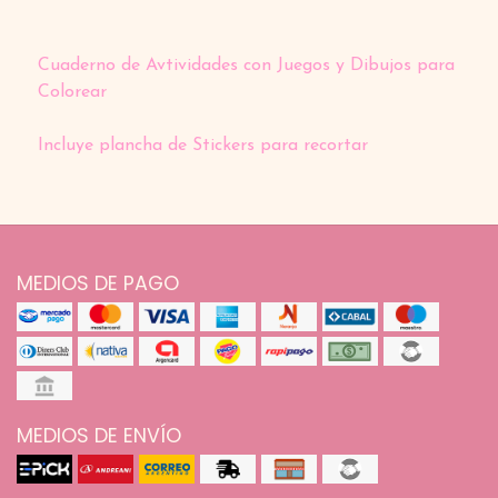
Cuaderno de Avtividades con Juegos y Dibujos para
Colorear
Incluye plancha de Stickers para recortar
MEDIOS DE PAGO
MEDIOS DE ENVÍO