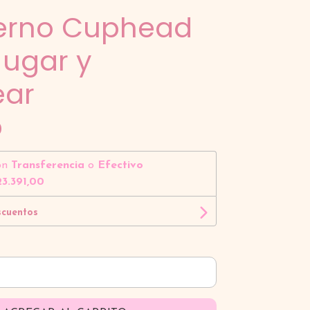
erno Cuphead
Jugar y
ear
0
on
Transferencia
o
Efectivo
3.391,00
scuentos