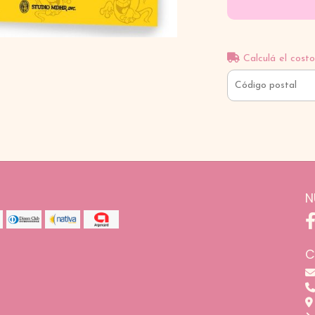
Calculá el costo
N
C