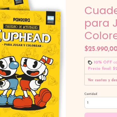
Cuad
para 
Color
$25.990,0
10% OFF
c
Precio final:
$2
Ver cuotas y de
Cantidad