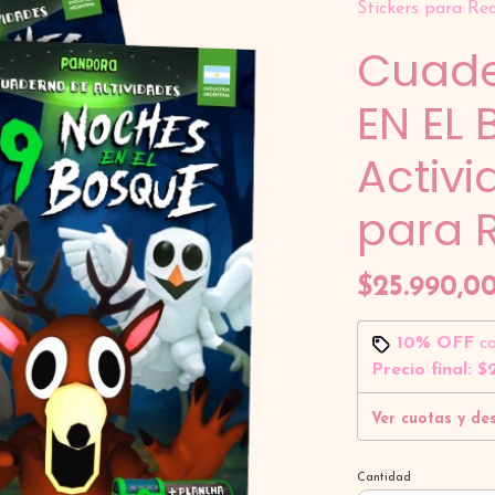
Stickers para Re
Cuade
EN EL
Activi
para 
$25.990,0
10% OFF
c
Precio final:
$2
Ver cuotas y de
Cantidad