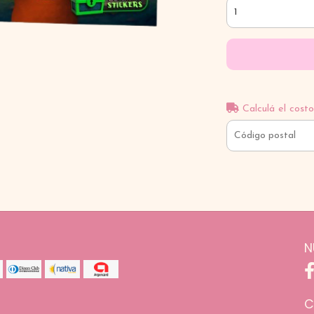
Calculá el costo
N
C