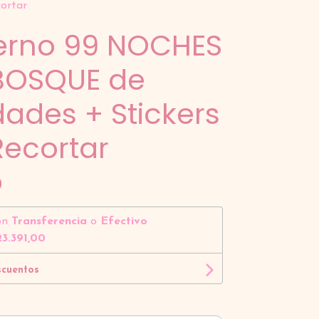
cortar
rno 99 NOCHES
 BOSQUE de
dades + Stickers
Recortar
0
on
Transferencia
o
Efectivo
3.391,00
scuentos